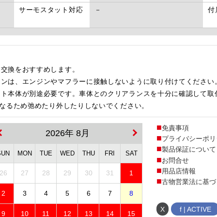
サーモスタット対応
－
付
、交換をおすすめします。
インは、エンジンやマフラーに接触しないように取り付けてください
ット本体が別途必要です。車体とのクリアランスを十分に確認して取
になるため弛めたり外したりしないでください。
免責事項
2026年 8月
プライバシーポリ
製品保証について
SUN
MON
TUE
WED
THU
FRI
SAT
お問合せ
用品店情報
26
27
28
29
30
31
1
古物営業法に基づ
2
3
4
5
6
7
8
X
f | ACTIVE
9
10
11
12
13
14
15