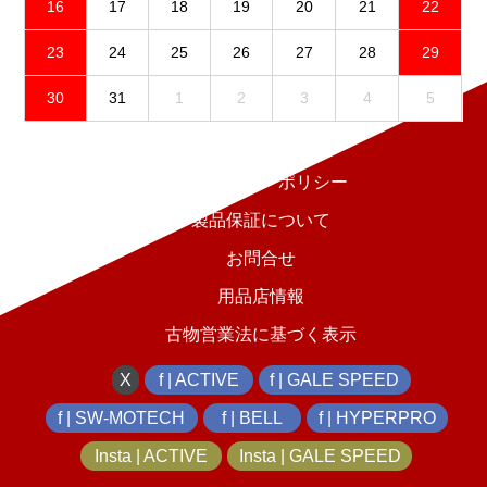
16
17
18
19
20
21
22
23
24
25
26
27
28
29
30
31
1
2
3
4
5
免責事項
プライバシーポリシー
製品保証について
お問合せ
用品店情報
古物営業法に基づく表示
X
f | ACTIVE
f | GALE SPEED
f | SW-MOTECH
f | BELL
f | HYPERPRO
Insta | ACTIVE
Insta | GALE SPEED