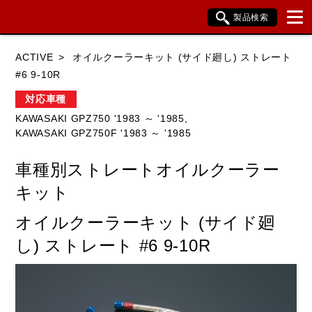
製品検索
ブランド内検索
ACTIVE
オイルクーラーキット (サイド廻し) ストレート
車種検索
アイテム検索
品番検索
#6 9-10R
対応車種
KAWASAKI GPZ750 '1983 ～ '1985,
HONDA
YAMAHA
SUZUKI
KAWASAKI GPZ750F '1983 ～ '1985
KAWASAKI
BMW
DUCATI
車種別ストレートオイルクーラー
HARLEY DAVIDSON
KTM
TRIUMPH
キット
オイルクーラーキット (サイド廻
し) ストレート #6 9-10R
閉じる