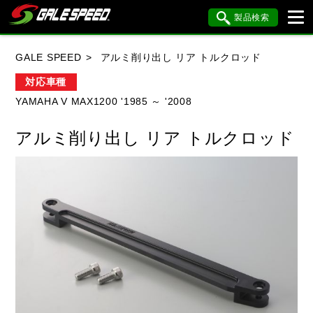
製品検索
ブランド内検索
GALE SPEED
アルミ削り出し リア トルクロッド
車種検索
アイテム検索
品番検索
対応車種
YAMAHA V MAX1200 '1985 ～ '2008
HONDA
YAMAHA
SUZUKI
アルミ削り出し リア トルクロッド
KAWASAKI
BMW
DUCATI
HARLEY DAVIDSON
KTM
MV AGUSTA
閉じる