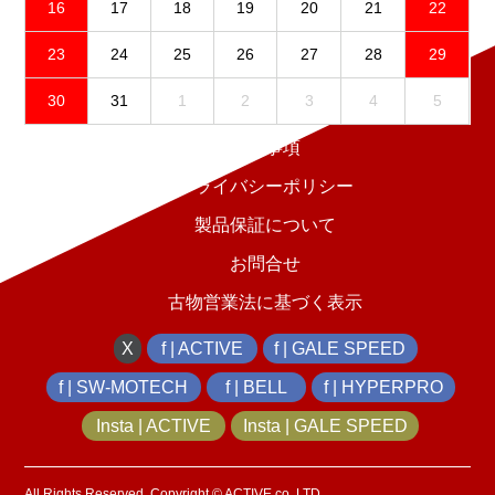
16
17
18
19
20
21
22
23
24
25
26
27
28
29
30
31
1
2
3
4
5
免責事項
プライバシーポリシー
製品保証について
お問合せ
古物営業法に基づく表示
X
f | ACTIVE
f | GALE SPEED
f | SW-MOTECH
f | BELL
f | HYPERPRO
Insta | ACTIVE
Insta | GALE SPEED
All Rights Reserved, Copyright © ACTIVE co.,LTD