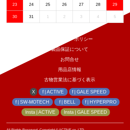
23
24
25
26
27
28
29
30
31
1
2
3
4
5
免責事項
プライバシーポリシー
製品保証について
お問合せ
用品店情報
古物営業法に基づく表示
X
f | ACTIVE
f | GALE SPEED
f | SW-MOTECH
f | BELL
f | HYPERPRO
Insta | ACTIVE
Insta | GALE SPEED