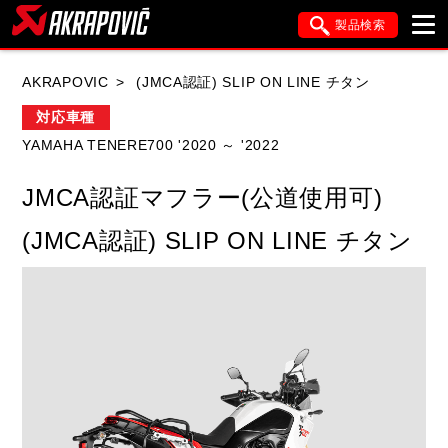
製品検索
ブランド内検索
AKRAPOVIC
(JMCA認証) SLIP ON LINE チタン
車種検索
アイテム検索
品番検索
対応車種
YAMAHA TENERE700 '2020 ～ '2022
HONDA
YAMAHA
SUZUKI
JMCA認証マフラー(公道使用可)
KAWASAKI
APRILIA
BMW
DUCATI
(JMCA認証) SLIP ON LINE チタン
FANTIC
GASGAS
GILERA
HARLEY DAVIDSON
HUSQVANA
ITALJET
KIMCO
KTM
MOTO GUZZI
PIAGGIO
SYM
TRIUMPH
VESPA