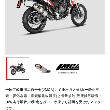
閉じる
全国二輪車用品適合会(JMCA)にて排出ガス規制(一酸化炭
素・炭化水素・窒素酸化物濃度)と音量規制(近接排気騒音・
加速走行騒音)の測定を行い、政府より認可を受けたマフラー
です。