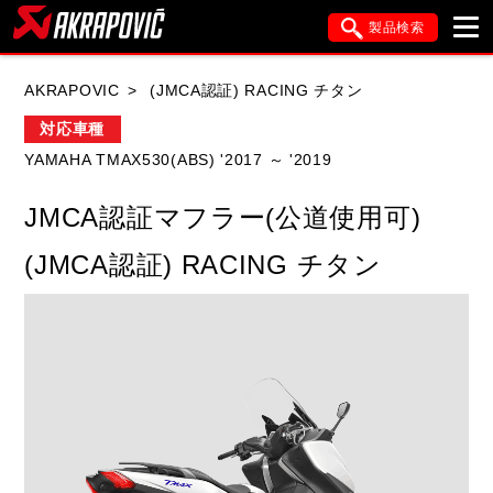
製品検索
ブランド内検索
AKRAPOVIC
(JMCA認証) RACING チタン
車種検索
アイテム検索
品番検索
対応車種
YAMAHA TMAX530(ABS) '2017 ～ '2019
HONDA
YAMAHA
SUZUKI
JMCA認証マフラー(公道使用可)
KAWASAKI
APRILIA
BMW
DUCATI
(JMCA認証) RACING チタン
FANTIC
GASGAS
GILERA
HARLEY DAVIDSON
HUSQVANA
ITALJET
KIMCO
KTM
MOTO GUZZI
PIAGGIO
SYM
TRIUMPH
VESPA