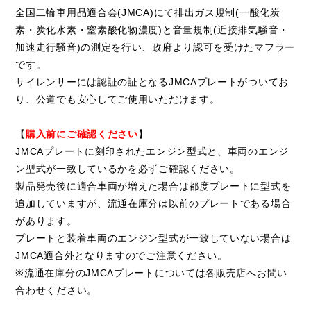
全国二輪車用品適合会(JMCA)にて排出ガス規制(一酸化炭
素・炭化水素・窒素酸化物濃度)と音量規制(近接排気騒音・
加速走行騒音)の測定を行い、政府より認可を受けたマフラー
です。
サイレンサーには認証の証となるJMCAプレートがついてお
り、公道でも安心してご使用いただけます。
【
購入前にご確認ください
】
JMCAプレートに刻印されたエンジン型式と、車両のエンジ
ン型式が一致しているかを必ずご確認ください。
製品発売後に適合車両が増えた場合は都度プレートに型式を
追加していますが、流通在庫分は以前のプレートである場合
があります。
プレートと装着車両のエンジン型式が一致していない場合は
JMCA適合外となりますのでご注意ください。
※流通在庫分のJMCAプレートについては各販売店へお問い
合わせください。