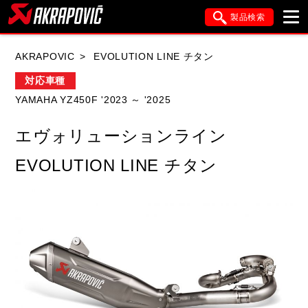
製品検索
ブランド内検索
AKRAPOVIC
EVOLUTION LINE チタン
車種検索
アイテム検索
品番検索
対応車種
YAMAHA YZ450F '2023 ～ '2025
HONDA
YAMAHA
SUZUKI
エヴォリューションライン
KAWASAKI
APRILIA
BMW
DUCATI
EVOLUTION LINE チタン
FANTIC
GASGAS
GILERA
HARLEY DAVIDSON
HUSQVANA
ITALJET
KIMCO
KTM
MOTO GUZZI
PIAGGIO
SYM
TRIUMPH
VESPA