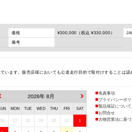
価格
¥300,000（税込 ¥330,000）
J
備考
れています。販売店様においても公道走行目的で取付けすることは認
免責事項
2026年 8月
プライバシーポリ
製品保証について
SUN
MON
TUE
WED
THU
FRI
SAT
お問合せ
古物営業法に基づ
26
27
28
29
30
31
1