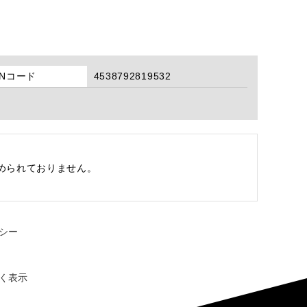
ANコード
4538792819532
められておりません。
シー
く表示