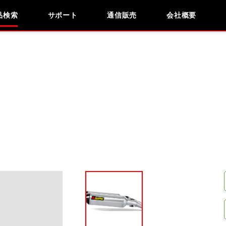
品検索
サポート
通信販売
会社概要
お問い合わせ
よくあるご質問
会社概要
採用情報
検索
車種検索
アイテム検索
品番
KAWASAKI
APRILIA
BMW
DUCATI
ITALJET
KIMCO
KTM
MOTO GUZZ
閉じる