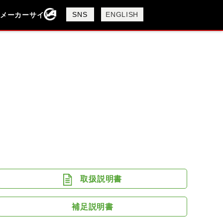
製品検索
SNS
ENGLISH
メーカーサイト
検索
FANTIC
GASGAS
GILERA
I
PIAGGIO
SYM
TRIUMPH
取扱説明書
補足説明書