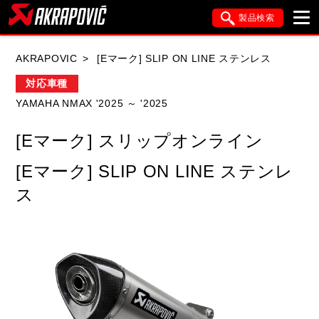
製品検索
ブランド内検索
AKRAPOVIC
[Eマーク] SLIP ON LINE ステンレス
車種検索
アイテム検索
品番検索
対応車種
YAMAHA NMAX '2025 ～ '2025
HONDA
YAMAHA
SUZUKI
[Eマーク] スリップオンライン
KAWASAKI
APRILIA
BMW
DUCATI
[Eマーク] SLIP ON LINE ステンレ
FANTIC
GASGAS
GILERA
ス
HARLEY DAVIDSON
HUSQVANA
ITALJET
KIMCO
KTM
MOTO GUZZI
PIAGGIO
SYM
TRIUMPH
VESPA