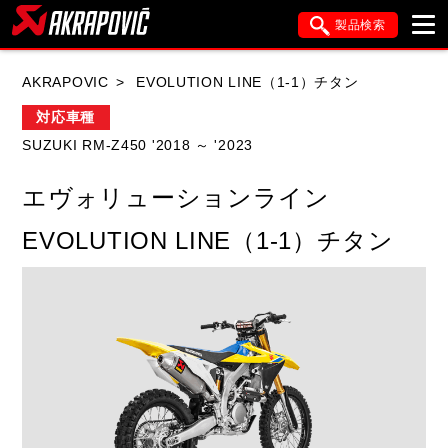
製品検索
ブランド内検索
AKRAPOVIC
EVOLUTION LINE（1-1）チタン
車種検索
アイテム検索
品番検索
対応車種
SUZUKI RM-Z450 '2018 ～ '2023
HONDA
YAMAHA
SUZUKI
エヴォリューションライン
KAWASAKI
APRILIA
BMW
DUCATI
EVOLUTION LINE（1-1）チタン
FANTIC
GASGAS
GILERA
HARLEY DAVIDSON
HUSQVANA
ITALJET
KIMCO
KTM
MOTO GUZZI
PIAGGIO
SYM
TRIUMPH
VESPA