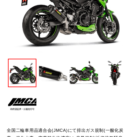
閉じる
全国二輪車用品適合会(JMCA)にて排出ガス規制(一酸化炭