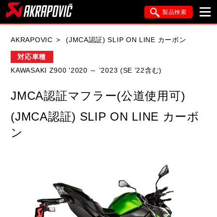
製品検索
ブランド内検索
AKRAPOVIC
(JMCA認証) SLIP ON LINE カーボン
車種検索
アイテム検索
品番検索
対応車種
KAWASAKI Z900 '2020 ～ '2023 (SE ’22含む)
HONDA
YAMAHA
SUZUKI
JMCA認証マフラー(公道使用可)
KAWASAKI
APRILIA
BMW
DUCATI
(JMCA認証) SLIP ON LINE カーボ
FANTIC
GASGAS
GILERA
ン
HARLEY DAVIDSON
HUSQVANA
ITALJET
KIMCO
KTM
MOTO GUZZI
PIAGGIO
SYM
TRIUMPH
VESPA