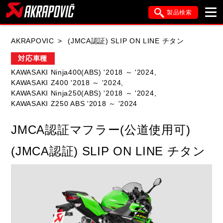
製品検索
ブランド内検索
AKRAPOVIC
(JMCA認証) SLIP ON LINE チタン
車種検索
アイテム検索
品番検索
対応車種
KAWASAKI Ninja400(ABS) '2018 ～ '2024,
KAWASAKI Z400 '2018 ～ '2024,
HONDA
YAMAHA
SUZUKI
KAWASAKI Ninja250(ABS) '2018 ～ '2024,
KAWASAKI Z250 ABS '2018 ～ '2024
KAWASAKI
APRILIA
BMW
DUCATI
JMCA認証マフラー(公道使用可)
FANTIC
GASGAS
GILERA
(JMCA認証) SLIP ON LINE チタン
HARLEY DAVIDSON
HUSQVANA
ITALJET
KIMCO
KTM
MOTO GUZZI
PIAGGIO
SYM
TRIUMPH
VESPA