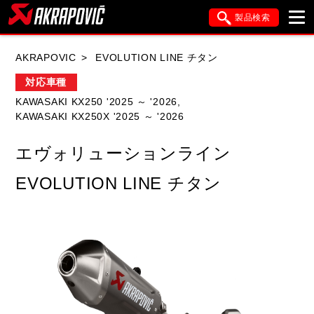
製品検索
ブランド内検索
AKRAPOVIC
EVOLUTION LINE チタン
車種検索
アイテム検索
品番検索
対応車種
KAWASAKI KX250 '2025 ～ '2026,
KAWASAKI KX250X '2025 ～ '2026
HONDA
YAMAHA
SUZUKI
エヴォリューションライン
KAWASAKI
APRILIA
BMW
DUCATI
EVOLUTION LINE チタン
FANTIC
GASGAS
GILERA
HARLEY DAVIDSON
HUSQVANA
ITALJET
KIMCO
KTM
MOTO GUZZI
PIAGGIO
SYM
TRIUMPH
VESPA