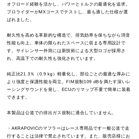
オフロード経験を活かし、パワーとトルクの最適化を追求。
プロライダーがMXコースでテストし、最も適した仕様が選
ばれました。
耐久性を高める革新的な構造で、排気効率を保ちながら消音
性能も向上。車体の限られたスペースに収まる専用設計で
す。サイレンサー外筒には新技術による大型ロゴが採用さ
れ、高温下での耐久性も強化されています。
純正比21.3％（0.9 kg）軽量化し、部位ごとの最適な厚みに
より強度と保護性能を両立。FIM規制109 dBを満たす深いレ
ーシングサウンドを発し、ECUのリマップ不要で簡単に装着
できます。
本製品は公道での排出ガス規制に適合していません。
・AKRAPOVICのマフラーはレース専用品です一般公道で走
行することは法律で禁止されています。また、販売店様にお