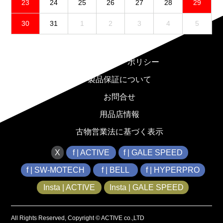
23
24
25
26
27
28
29
30
31
1
2
3
4
5
免責事項
プライバシーポリシー
製品保証について
お問合せ
用品店情報
古物営業法に基づく表示
X
f | ACTIVE
f | GALE SPEED
f | SW-MOTECH
f | BELL
f | HYPERPRO
Insta | ACTIVE
Insta | GALE SPEED
All Rights Reserved, Copyright © ACTIVE co.,LTD