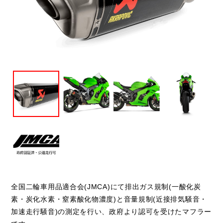
閉じる
全国二輪車用品適合会(JMCA)にて排出ガス規制(一酸化炭
素・炭化水素・窒素酸化物濃度)と音量規制(近接排気騒音・
加速走行騒音)の測定を行い、政府より認可を受けたマフラー