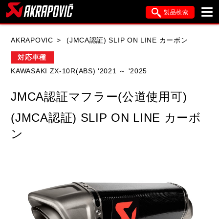
製品検索
ブランド内検索
AKRAPOVIC
(JMCA認証) SLIP ON LINE カーボン
車種検索
アイテム検索
品番検索
対応車種
KAWASAKI ZX-10R(ABS) '2021 ～ '2025
HONDA
YAMAHA
SUZUKI
JMCA認証マフラー(公道使用可)
KAWASAKI
APRILIA
BMW
DUCATI
(JMCA認証) SLIP ON LINE カーボ
FANTIC
GASGAS
GILERA
ン
HARLEY DAVIDSON
HUSQVANA
ITALJET
KIMCO
KTM
MOTO GUZZI
PIAGGIO
SYM
TRIUMPH
VESPA