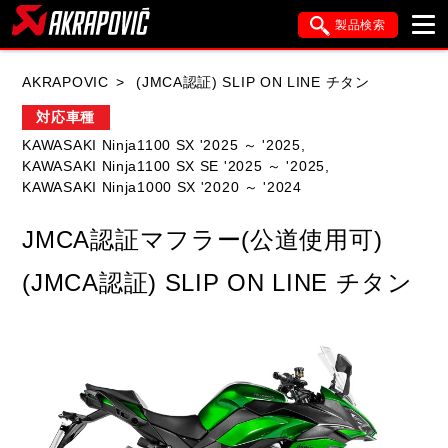
製品検索
ブランド内検索
AKRAPOVIC
(JMCA認証) SLIP ON LINE チタン
車種検索
アイテム検索
品番検索
対応車種
KAWASAKI Ninja1100 SX '2025 ～ '2025,
KAWASAKI Ninja1100 SX SE '2025 ～ '2025,
HONDA
YAMAHA
SUZUKI
KAWASAKI Ninja1000 SX '2020 ～ '2024
KAWASAKI
APRILIA
BMW
DUCATI
JMCA認証マフラー(公道使用可)
FANTIC
GASGAS
GILERA
(JMCA認証) SLIP ON LINE チタン
HARLEY DAVIDSON
HUSQVANA
ITALJET
KIMCO
KTM
MOTO GUZZI
PIAGGIO
SYM
TRIUMPH
VESPA