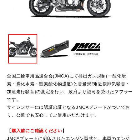
閉じる
全国二輪車用品適合会(JMCA)にて排出ガス規制(一酸化炭
素・炭化水素・窒素酸化物濃度)と音量規制(近接排気騒音・
加速走行騒音)の測定を行い、政府より認可を受けたマフラー
です。
サイレンサーには認証の証となるJMCAプレートがついてお
り、公道でも安心してご使用いただけます。
【
購入前にご確認ください
】
JMCAプレートに刻印されたエンジン型式と、車両のエンジ