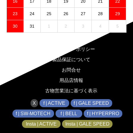
16
17
18
19
20
21
22
23
24
25
26
27
28
29
30
31
1
2
3
4
5
免責事項
プライバシーポリシー
製品保証について
お問合せ
用品店情報
古物営業法に基づく表示
X
f | ACTIVE
f | GALE SPEED
f | SW-MOTECH
f | BELL
f | HYPERPRO
Insta | ACTIVE
Insta | GALE SPEED