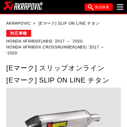
製品検索
ブランド内検索
AKRAPOVIC
[Eマーク] SLIP ON LINE チタン
車種検索
アイテム検索
品番検索
対応車種
HONDA VFR800F(ABS) '2017 ～ '2020,
HONDA VFR800X CROSSRUNNER(ABS) '2017 ～
HONDA
YAMAHA
SUZUKI
'2020
KAWASAKI
APRILIA
BMW
DUCATI
[Eマーク] スリップオンライン
FANTIC
GASGAS
GILERA
[Eマーク] SLIP ON LINE チタン
HARLEY DAVIDSON
HUSQVANA
ITALJET
KIMCO
KTM
MOTO GUZZI
PIAGGIO
SYM
TRIUMPH
VESPA