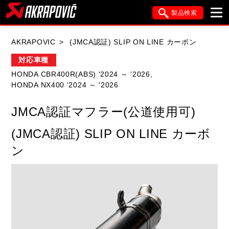
製品検索
ブランド内検索
AKRAPOVIC
(JMCA認証) SLIP ON LINE カーボン
車種検索
アイテム検索
品番検索
対応車種
HONDA CBR400R(ABS) '2024 ～ '2026,
HONDA NX400 '2024 ～ '2026
HONDA
YAMAHA
SUZUKI
JMCA認証マフラー(公道使用可)
KAWASAKI
APRILIA
BMW
DUCATI
(JMCA認証) SLIP ON LINE カーボ
FANTIC
GASGAS
GILERA
ン
HARLEY DAVIDSON
HUSQVANA
ITALJET
KIMCO
KTM
MOTO GUZZI
PIAGGIO
SYM
TRIUMPH
VESPA