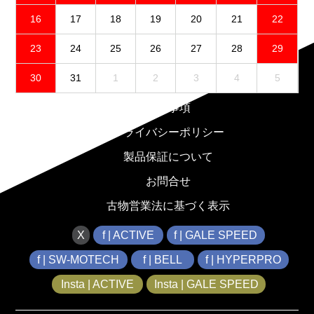
16
17
18
19
20
21
22
23
24
25
26
27
28
29
30
31
1
2
3
4
5
免責事項
プライバシーポリシー
製品保証について
お問合せ
古物営業法に基づく表示
X
f | ACTIVE
f | GALE SPEED
f | SW-MOTECH
f | BELL
f | HYPERPRO
Insta | ACTIVE
Insta | GALE SPEED