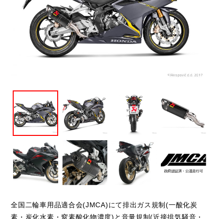
閉じる
全国二輪車用品適合会(JMCA)にて排出ガス規制(一酸化炭
素・炭化水素・窒素酸化物濃度)と音量規制(近接排気騒音・