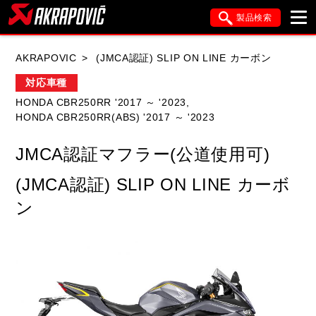
製品検索
ブランド内検索
AKRAPOVIC
(JMCA認証) SLIP ON LINE カーボン
車種検索
アイテム検索
品番検索
対応車種
HONDA CBR250RR '2017 ～ '2023,
HONDA CBR250RR(ABS) '2017 ～ '2023
HONDA
YAMAHA
SUZUKI
JMCA認証マフラー(公道使用可)
KAWASAKI
APRILIA
BMW
DUCATI
(JMCA認証) SLIP ON LINE カーボ
FANTIC
GASGAS
GILERA
ン
HARLEY DAVIDSON
HUSQVANA
ITALJET
KIMCO
KTM
MOTO GUZZI
PIAGGIO
SYM
TRIUMPH
VESPA