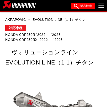
製品検索
ブランド内検索
AKRAPOVIC
EVOLUTION LINE（1-1）チタン
車種検索
アイテム検索
品番検索
対応車種
HONDA CRF250R '2022 ～ '2025,
HONDA CRF250RX '2022 ～ '2025
HONDA
YAMAHA
SUZUKI
エヴォリューションライン
KAWASAKI
APRILIA
BMW
DUCATI
EVOLUTION LINE（1-1）チタン
FANTIC
GASGAS
GILERA
HARLEY DAVIDSON
HUSQVANA
ITALJET
KIMCO
KTM
MOTO GUZZI
PIAGGIO
SYM
TRIUMPH
VESPA