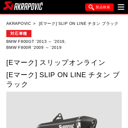
製品検索
ブランド内検索
AKRAPOVIC
[Eマーク] SLIP ON LINE チタン ブラック
車種検索
アイテム検索
品番検索
対応車種
BMW F800GT '2013 ～ '2019,
BMW F800R '2009 ～ '2019
HONDA
YAMAHA
SUZUKI
[Eマーク] スリップオンライン
KAWASAKI
APRILIA
BMW
DUCATI
[Eマーク] SLIP ON LINE チタン ブ
FANTIC
GASGAS
GILERA
ラック
HARLEY DAVIDSON
HUSQVANA
ITALJET
KIMCO
KTM
MOTO GUZZI
PIAGGIO
SYM
TRIUMPH
VESPA