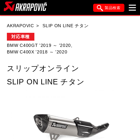
製品検索
ブランド内検索
AKRAPOVIC
SLIP ON LINE チタン
車種検索
アイテム検索
品番検索
対応車種
BMW C400GT '2019 ～ '2020,
BMW C400X '2018 ～ '2020
HONDA
YAMAHA
SUZUKI
スリップオンライン
KAWASAKI
APRILIA
BMW
DUCATI
SLIP ON LINE チタン
FANTIC
GASGAS
GILERA
HARLEY DAVIDSON
HUSQVANA
ITALJET
KIMCO
KTM
MOTO GUZZI
PIAGGIO
SYM
TRIUMPH
VESPA