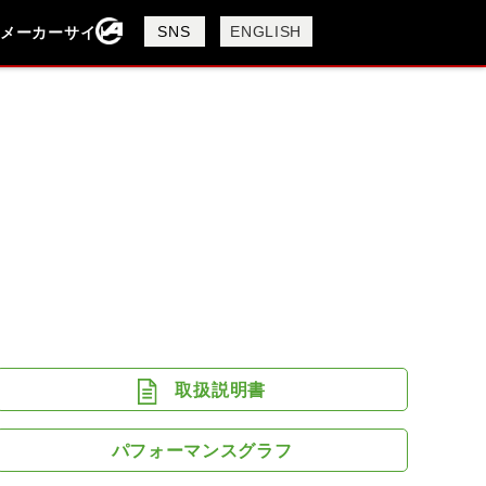
製品検索
SNS
ENGLISH
メーカーサイト
検索
FANTIC
GASGAS
GILERA
I
PIAGGIO
SYM
TRIUMPH
取扱説明書
パフォーマンスグラフ