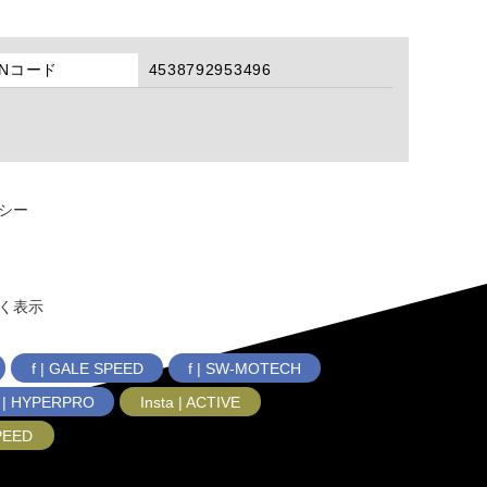
ANコード
4538792953496
シー
く表示
f | GALE SPEED
f | SW-MOTECH
f | HYPERPRO
Insta | ACTIVE
SPEED