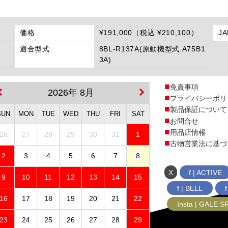
価格
¥191,000（税込 ¥210,100）
J
適合型式
8BL-R137A(原動機型式 A75B1
3A)
免責事項
2026年 8月
プライバシーポリ
製品保証について
SUN
MON
TUE
WED
THU
FRI
SAT
お問合せ
用品店情報
26
27
28
29
30
31
1
古物営業法に基づ
2
3
4
5
6
7
8
X
f | ACTIVE
9
10
11
12
13
14
15
f | BELL
16
17
18
19
20
21
22
Insta | GALE 
23
24
25
26
27
28
29