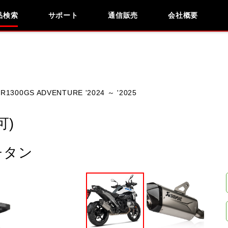
品検索
サポート
通信販売
会社概要
お問い合わせ
よくあるご質問
会社概要
採用情報
検索
車種検索
アイテム検索
品番
R1300GS ADVENTURE '2024 ～ '2025
KAWASAKI
APRILIA
BMW
DUCATI
可)
ITALJET
KIMCO
KTM
MOTO GUZZ
 チタン
閉じる