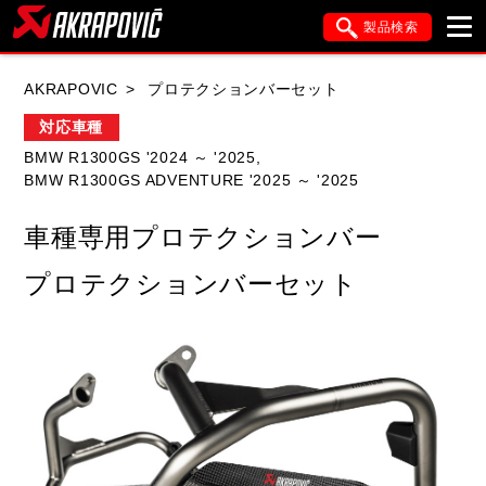
製品検索
ブランド内検索
AKRAPOVIC
プロテクションバーセット
車種検索
アイテム検索
品番検索
対応車種
BMW R1300GS '2024 ～ '2025,
BMW R1300GS ADVENTURE '2025 ～ '2025
HONDA
YAMAHA
SUZUKI
車種専用プロテクションバー
KAWASAKI
APRILIA
BMW
DUCATI
プロテクションバーセット
FANTIC
GASGAS
GILERA
HARLEY DAVIDSON
HUSQVANA
ITALJET
KIMCO
KTM
MOTO GUZZI
PIAGGIO
SYM
TRIUMPH
VESPA