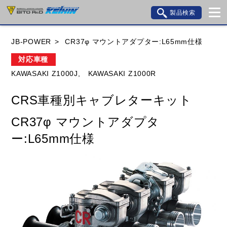
製品検索
ブランド内検索
JB-POWER
CR37φ マウントアダプター:L65mm仕様
車種検索
アイテム検索
品番検索
対応車種
KAWASAKI Z1000J,
KAWASAKI Z1000R
HONDA
YAMAHA
SUZUKI
CRS車種別キャブレターキット
KAWASAKI
BMW
DUCATI
GILERA
CR37φ マウントアダプタ
HUSQVANA
KTM
MOTO GUZZI
ー:L65mm仕様
TRIUMPH
閉じる