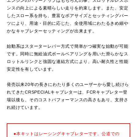
エンジンのパワーアップはもちろんの事、スロットルレスポ
ンスの向上による素晴らしい走りを約束します。また、安定
したスロー系を持ち、豊富なボアサイズとセッティングパー
ツにより、用途・目的に応じた、全使用域にわたるきめ細や
かなキャブレターセッティングが出来ます。
始動系はスターターレバー方式で簡単かつ確実な始動が可能
です。同時に無給油式ボールベアリングを用いた滑らかなス
ロットルリンクと強固な連結方式により、高い耐久性と性能
安定性を有しています。
発売以来20年の長きにわたり多くのユーザーから愛し続けら
れてきたCRSPECIALキャブレターは、FCRキャブレター登
場以後も、そのコストパフォーマンスの高さもあり、支持さ
れ続けています。
●本キットはレーシングキャブレターです。公道での