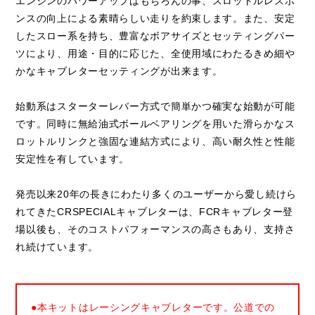
エンジンのパワーアップはもちろんの事、スロットルレスポ
ンスの向上による素晴らしい走りを約束します。また、安定
したスロー系を持ち、豊富なボアサイズとセッティングパー
ツにより、用途・目的に応じた、全使用域にわたるきめ細や
かなキャブレターセッティングが出来ます。
始動系はスターターレバー方式で簡単かつ確実な始動が可能
です。同時に無給油式ボールベアリングを用いた滑らかなス
ロットルリンクと強固な連結方式により、高い耐久性と性能
安定性を有しています。
発売以来20年の長きにわたり多くのユーザーから愛し続けら
れてきたCRSPECIALキャブレターは、FCRキャブレター登
場以後も、そのコストパフォーマンスの高さもあり、支持さ
れ続けています。
●本キットはレーシングキャブレターです。公道での