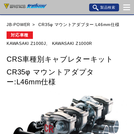
製品検索
ブランド内検索
JB-POWER
CR35φ マウントアダプター:L46mm仕様
車種検索
アイテム検索
品番検索
対応車種
KAWASAKI Z1000J,
KAWASAKI Z1000R
HONDA
YAMAHA
SUZUKI
CRS車種別キャブレターキット
KAWASAKI
BMW
DUCATI
GILERA
CR35φ マウントアダプタ
HUSQVANA
KTM
MOTO GUZZI
ー:L46mm仕様
TRIUMPH
閉じる