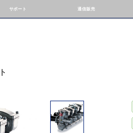
サポート
通信販売
検索
車種検索
アイテム検索
品番
KAWASAKI
BMW
DUCATI
GILERA
ト
閉じる