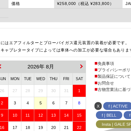
価格
¥258,000（税込 ¥283,800）
J
用にはエアフィルターとブローバイガス還元装置の装着が必要です。
・キャブレタータイプによっては車体への加工が必要な場合もありま
免責事項
2026年 8月
プライバシーポリ
製品保証について
SUN
MON
TUE
WED
THU
FRI
SAT
お問合せ
古物営業法に基づ
26
27
28
29
30
31
1
2
3
4
5
6
7
8
X
f | ACTIVE
f | BELL
9
10
11
12
13
14
15
Insta | GALE 
16
17
18
19
20
21
22