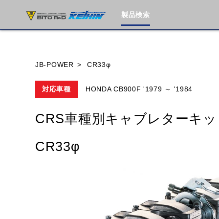
製品検索
ブランド内
JB-POWER
CR33φ
対応車種
HONDA CB900F '1979 ～ '1984
HONDA
YAMAHA
SUZUKI
CRS車種別キャブレターキッ
MOTO GUZZI
TRIUMPH
CR33φ