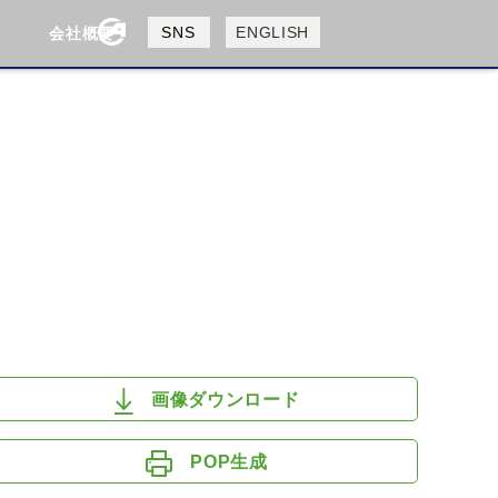
製品検索
SNS
ENGLISH
会社概要
会社概要
採用情報
検索
HUSQVANA
KTM
画像ダウンロード
POP生成