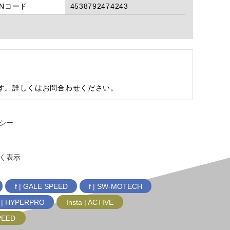
ANコード
4538792474243
す。詳しくはお問合わせください。
シー
く表示
f | GALE SPEED
f | SW-MOTECH
f | HYPERPRO
Insta | ACTIVE
SPEED