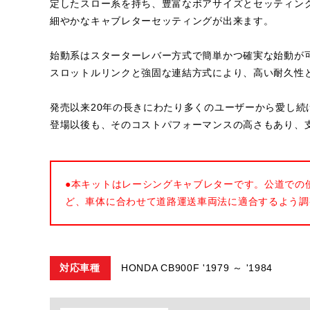
定したスロー系を持ち、豊富なボアサイズとセッティン
細やかなキャブレターセッティングが出来ます。
始動系はスターターレバー方式で簡単かつ確実な始動が
スロットルリンクと強固な連結方式により、高い耐久性
発売以来20年の長きにわたり多くのユーザーから愛し続け
登場以後も、そのコストパフォーマンスの高さもあり、
●本キットはレーシングキャブレターです。公道での
ど、車体に合わせて道路運送車両法に適合するよう調
対応車種
HONDA CB900F '1979 ～ '1984