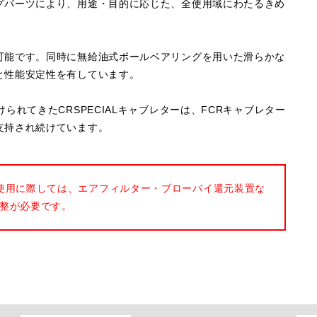
グパーツにより、用途・目的に応じた、全使用域にわたるきめ
可能です。同時に無給油式ボールベアリングを用いた滑らかな
と性能安定性を有しています。
られてきたCRSPECIALキャブレターは、FCRキャブレター
支持され続けています。
使用に際しては、エアフィルター・ブローバイ還元装置な
整が必要です。