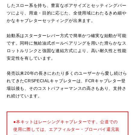
したスロー系を持ち、豊富なボアサイズとセッティングパー
ツにより、用途・目的に応じた、全使用域にわたるきめ細や
かなキャブレターセッティングが出来ます。
始動系はスターターレバー方式で簡単かつ確実な始動が可能
です。同時に無給油式ボールベアリングを用いた滑らかなス
ロットルリンクと強固な連結方式により、高い耐久性と性能
安定性を有しています。
発売以来20年の長きにわたり多くのユーザーから愛し続けら
れてきたCRSPECIALキャブレターは、FCRキャブレター登
場以後も、そのコストパフォーマンスの高さもあり、支持さ
れ続けています。
●本キットはレーシングキャブレターです。公道での
使用に際しては、エアフィルター・ブローバイ還元装