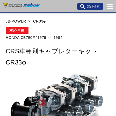
製品検索
ブランド内検索
JB-POWER
CR33φ
車種検索
アイテム検索
品番検索
対応車種
HONDA CB750F '1979 ～ '1984
HONDA
YAMAHA
SUZUKI
CRS車種別キャブレターキット
KAWASAKI
BMW
DUCATI
GILERA
CR33φ
HUSQVANA
KTM
MOTO GUZZI
TRIUMPH
閉じる