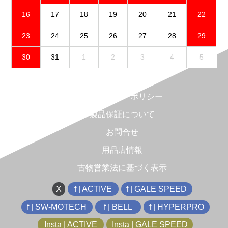
16
17
18
19
20
21
22
23
24
25
26
27
28
29
30
31
1
2
3
4
5
免責事項
プライバシーポリシー
製品保証について
お問合せ
用品店情報
古物営業法に基づく表示
X
f | ACTIVE
f | GALE SPEED
f | SW-MOTECH
f | BELL
f | HYPERPRO
Insta | ACTIVE
Insta | GALE SPEED