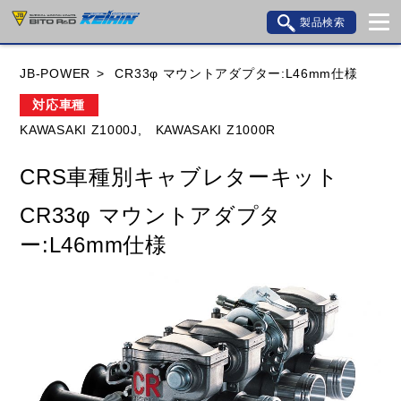
製品検索
ブランド内検索
JB-POWER
CR33φ マウントアダプター:L46mm仕様
車種検索
アイテム検索
品番検索
対応車種
KAWASAKI Z1000J,
KAWASAKI Z1000R
HONDA
YAMAHA
SUZUKI
CRS車種別キャブレターキット
KAWASAKI
BMW
DUCATI
GILERA
CR33φ マウントアダプタ
HUSQVANA
KTM
MOTO GUZZI
ー:L46mm仕様
TRIUMPH
閉じる