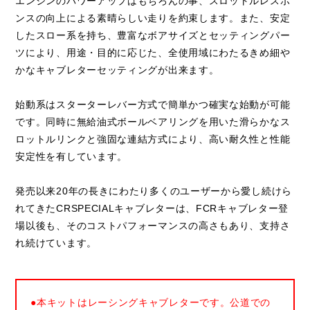
エンジンのパワーアップはもちろんの事、スロットルレスポ
ンスの向上による素晴らしい走りを約束します。また、安定
したスロー系を持ち、豊富なボアサイズとセッティングパー
ツにより、用途・目的に応じた、全使用域にわたるきめ細や
かなキャブレターセッティングが出来ます。
始動系はスターターレバー方式で簡単かつ確実な始動が可能
です。同時に無給油式ボールベアリングを用いた滑らかなス
ロットルリンクと強固な連結方式により、高い耐久性と性能
安定性を有しています。
発売以来20年の長きにわたり多くのユーザーから愛し続けら
れてきたCRSPECIALキャブレターは、FCRキャブレター登
場以後も、そのコストパフォーマンスの高さもあり、支持さ
れ続けています。
●本キットはレーシングキャブレターです。公道での