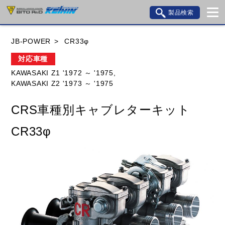
製品検索
ブランド内検索
JB-POWER
CR33φ
車種検索
アイテム検索
品番検索
対応車種
KAWASAKI Z1 '1972 ～ '1975,
KAWASAKI Z2 '1973 ～ '1975
HONDA
YAMAHA
SUZUKI
CRS車種別キャブレターキット
KAWASAKI
BMW
DUCATI
GILERA
CR33φ
HUSQVANA
KTM
MOTO GUZZI
TRIUMPH
閉じる