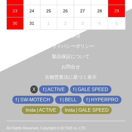
23
24
25
26
27
28
29
30
31
1
2
3
4
5
免責事項
プライバシーポリシー
製品保証について
お問合せ
古物営業法に基づく表示
X
f | ACTIVE
f | GALE SPEED
f | SW-MOTECH
f | BELL
f | HYPERPRO
Insta | ACTIVE
Insta | GALE SPEED
All Rights Reserved, Copyright © ACTIVE co.,LTD