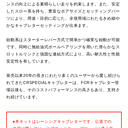
ンスの向上による素晴らしい走りを約束します。また、安定
したスロー系を持ち、豊富なボアサイズとセッティングパー
ツにより、用途・目的に応じた、全使用域にわたるきめ細や
かなキャブレターセッティングが出来ます。
始動系はスターターレバー方式で簡単かつ確実な始動が可能
です。同時に無給油式ボールベアリングを用いた滑らかなス
ロットルリンクと強固な連結方式により、高い耐久性と性能
安定性を有しています。
発売以来20年の長きにわたり多くのユーザーから愛し続けら
れてきたCRSPECIALキャブレターは、FCRキャブレター登
場以後も、そのコストパフォーマンスの高さもあり、支持さ
れ続けています。
●本キットはレーシングキャブレターです。公道での