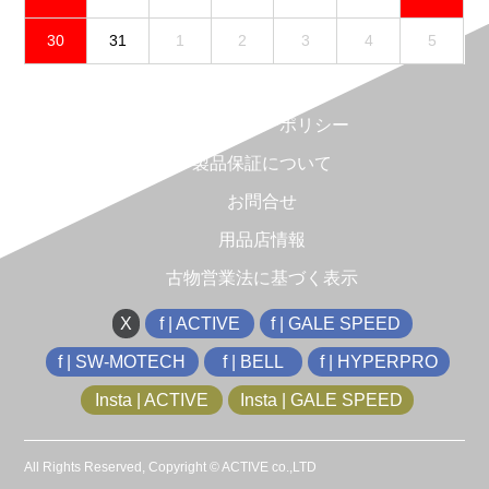
30
31
1
2
3
4
5
免責事項
プライバシーポリシー
製品保証について
お問合せ
用品店情報
古物営業法に基づく表示
X
f | ACTIVE
f | GALE SPEED
f | SW-MOTECH
f | BELL
f | HYPERPRO
Insta | ACTIVE
Insta | GALE SPEED
All Rights Reserved, Copyright © ACTIVE co.,LTD