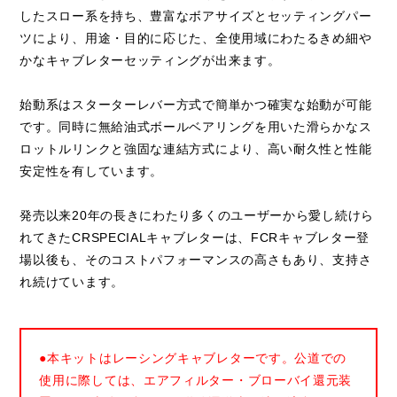
したスロー系を持ち、豊富なボアサイズとセッティングパー
ツにより、用途・目的に応じた、全使用域にわたるきめ細や
かなキャブレターセッティングが出来ます。
始動系はスターターレバー方式で簡単かつ確実な始動が可能
です。同時に無給油式ボールベアリングを用いた滑らかなス
ロットルリンクと強固な連結方式により、高い耐久性と性能
安定性を有しています。
発売以来20年の長きにわたり多くのユーザーから愛し続けら
れてきたCRSPECIALキャブレターは、FCRキャブレター登
場以後も、そのコストパフォーマンスの高さもあり、支持さ
れ続けています。
●本キットはレーシングキャブレターです。公道での
使用に際しては、エアフィルター・ブローバイ還元装