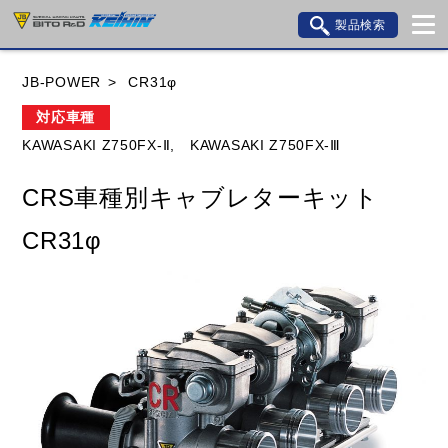
製品検索
ブランド内検索
JB-POWER
CR31φ
車種検索
アイテム検索
品番検索
対応車種
KAWASAKI Z750FX-Ⅱ,
KAWASAKI Z750FX-Ⅲ
HONDA
YAMAHA
SUZUKI
CRS車種別キャブレターキット
KAWASAKI
BMW
DUCATI
GILERA
CR31φ
HUSQVANA
KTM
MOTO GUZZI
TRIUMPH
閉じる