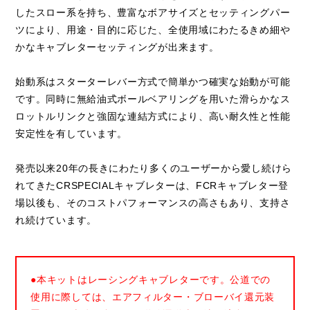
したスロー系を持ち、豊富なボアサイズとセッティングパー
ツにより、用途・目的に応じた、全使用域にわたるきめ細や
かなキャブレターセッティングが出来ます。
始動系はスターターレバー方式で簡単かつ確実な始動が可能
です。同時に無給油式ボールベアリングを用いた滑らかなス
ロットルリンクと強固な連結方式により、高い耐久性と性能
安定性を有しています。
発売以来20年の長きにわたり多くのユーザーから愛し続けら
れてきたCRSPECIALキャブレターは、FCRキャブレター登
場以後も、そのコストパフォーマンスの高さもあり、支持さ
れ続けています。
●本キットはレーシングキャブレターです。公道での
使用に際しては、エアフィルター・ブローバイ還元装