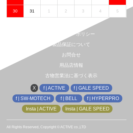
30
31
1
2
3
4
5
免責事項
プライバシーポリシー
製品保証について
お問合せ
用品店情報
古物営業法に基づく表示
X
f | ACTIVE
f | GALE SPEED
f | SW-MOTECH
f | BELL
f | HYPERPRO
Insta | ACTIVE
Insta | GALE SPEED
All Rights Reserved, Copyright © ACTIVE co.,LTD