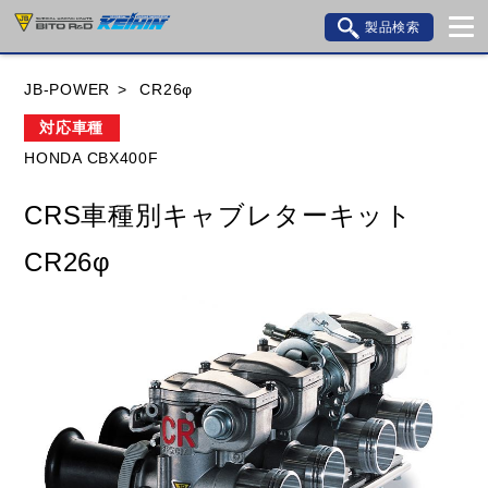
製品検索
ブランド内検索
JB-POWER
CR26φ
車種検索
アイテム検索
品番検索
対応車種
HONDA CBX400F
HONDA
YAMAHA
SUZUKI
CRS車種別キャブレターキット
KAWASAKI
BMW
DUCATI
GILERA
CR26φ
HUSQVANA
KTM
MOTO GUZZI
TRIUMPH
閉じる