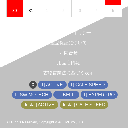
30
31
1
2
3
4
5
免責事項
プライバシーポリシー
製品保証について
お問合せ
用品店情報
古物営業法に基づく表示
X
f | ACTIVE
f | GALE SPEED
f | SW-MOTECH
f | BELL
f | HYPERPRO
Insta | ACTIVE
Insta | GALE SPEED
All Rights Reserved, Copyright © ACTIVE co.,LTD