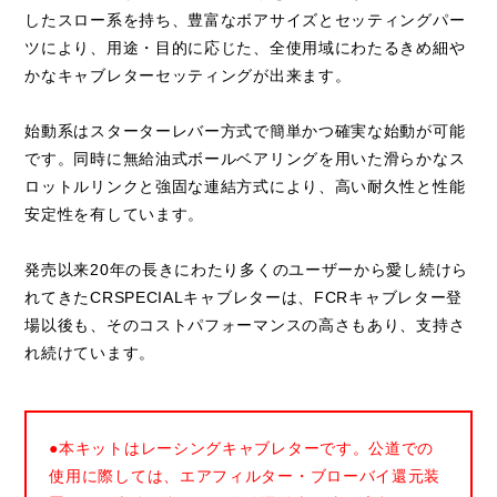
したスロー系を持ち、豊富なボアサイズとセッティングパー
ツにより、用途・目的に応じた、全使用域にわたるきめ細や
かなキャブレターセッティングが出来ます。
始動系はスターターレバー方式で簡単かつ確実な始動が可能
です。同時に無給油式ボールベアリングを用いた滑らかなス
ロットルリンクと強固な連結方式により、高い耐久性と性能
安定性を有しています。
発売以来20年の長きにわたり多くのユーザーから愛し続けら
れてきたCRSPECIALキャブレターは、FCRキャブレター登
場以後も、そのコストパフォーマンスの高さもあり、支持さ
れ続けています。
●本キットはレーシングキャブレターです。公道での
使用に際しては、エアフィルター・ブローバイ還元装