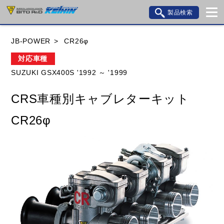
製品検索
ブランド内検索
JB-POWER
CR26φ
車種検索
アイテム検索
品番検索
対応車種
SUZUKI GSX400S '1992 ～ '1999
HONDA
YAMAHA
SUZUKI
CRS車種別キャブレターキット
KAWASAKI
BMW
DUCATI
GILERA
CR26φ
HUSQVANA
KTM
MOTO GUZZI
TRIUMPH
閉じる