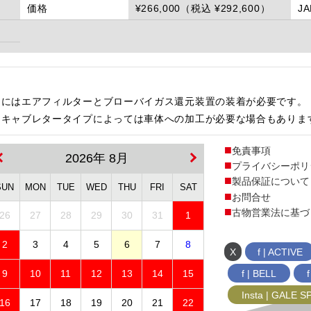
価格
¥266,000（税込 ¥292,600）
J
用にはエアフィルターとブローバイガス還元装置の装着が必要です。
・キャブレタータイプによっては車体への加工が必要な場合もありま
免責事項
2026年 8月
プライバシーポリ
製品保証について
SUN
MON
TUE
WED
THU
FRI
SAT
お問合せ
古物営業法に基づ
26
27
28
29
30
31
1
2
3
4
5
6
7
8
X
f | ACTIVE
f | BELL
9
10
11
12
13
14
15
Insta | GALE 
16
17
18
19
20
21
22