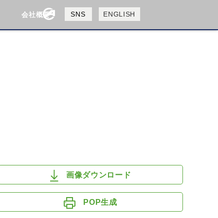
製品検索
SNS
ENGLISH
会社概要
会社概要
採用情報
検索
HUSQVANA
KTM
画像ダウンロード
POP生成