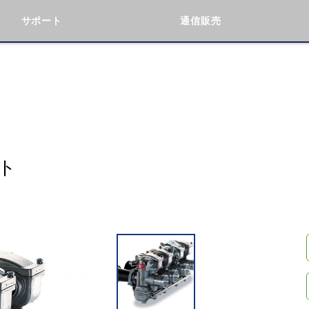
サポート
通信販売
検索
車種検索
アイテム検索
品番
KAWASAKI
BMW
DUCATI
GILERA
ト
閉じる