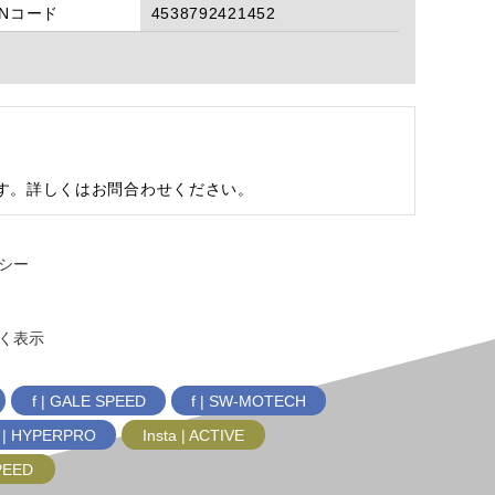
ANコード
4538792421452
す。詳しくはお問合わせください。
シー
く表示
f | GALE SPEED
f | SW-MOTECH
f | HYPERPRO
Insta | ACTIVE
SPEED