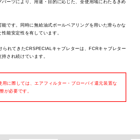
グパーツにより、用途・目的に応じた、全使用域にわたるきめ
可能です。同時に無給油式ボールベアリングを用いた滑らかな
と性能安定性を有しています。
られてきたCRSPECIALキャブレターは、FCRキャブレター
支持され続けています。
使用に際しては、エアフィルター・ブローバイ還元装置な
整が必要です。