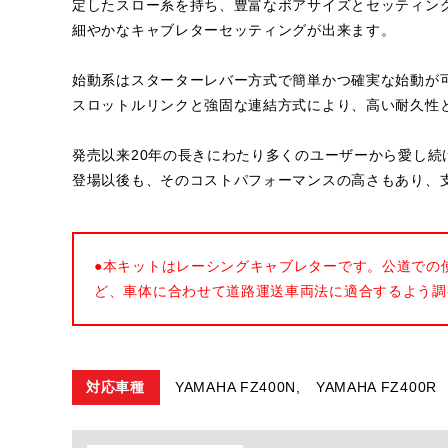
定したスロー系を持ち、豊富なボアサイズとセッティン
細やかなキャブレターセッティングが出来ます。
始動系はスターターレバー方式で簡単かつ確実な始動が
スロットルリンクと強固な連結方式により、高い耐久性
発売以来20年の長きにわたり多くのユーザーから愛し続け
登場以後も、そのコストパフォーマンスの高さもあり、
●本キットはレーシングキャブレターです。公道での
ど、車体に合わせて道路運送車両法に適合するよう調
対応車種
YAMAHA FZ400N,
YAMAHA FZ400R