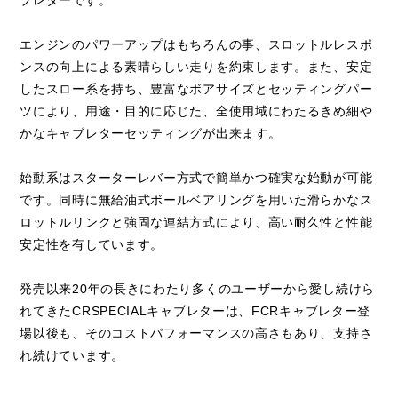
ブレターです。
エンジンのパワーアップはもちろんの事、スロットルレスポ
ンスの向上による素晴らしい走りを約束します。また、安定
したスロー系を持ち、豊富なボアサイズとセッティングパー
ツにより、用途・目的に応じた、全使用域にわたるきめ細や
かなキャブレターセッティングが出来ます。
始動系はスターターレバー方式で簡単かつ確実な始動が可能
です。同時に無給油式ボールベアリングを用いた滑らかなス
ロットルリンクと強固な連結方式により、高い耐久性と性能
安定性を有しています。
発売以来20年の長きにわたり多くのユーザーから愛し続けら
れてきたCRSPECIALキャブレターは、FCRキャブレター登
場以後も、そのコストパフォーマンスの高さもあり、支持さ
れ続けています。