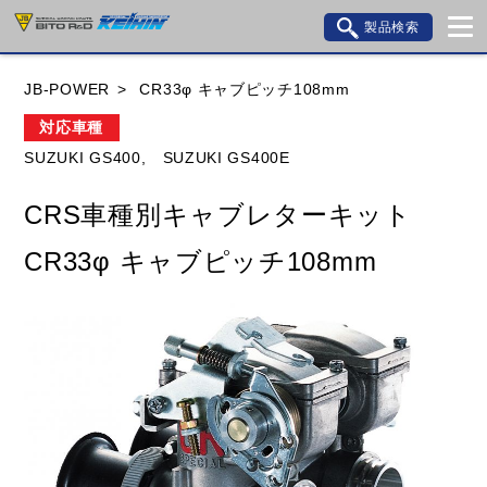
製品検索
ブランド内検索
JB-POWER
CR33φ キャブピッチ108mm
車種検索
アイテム検索
品番検索
対応車種
SUZUKI GS400,
SUZUKI GS400E
HONDA
YAMAHA
SUZUKI
CRS車種別キャブレターキット
KAWASAKI
BMW
DUCATI
GILERA
CR33φ キャブピッチ108mm
HUSQVANA
KTM
MOTO GUZZI
TRIUMPH
閉じる