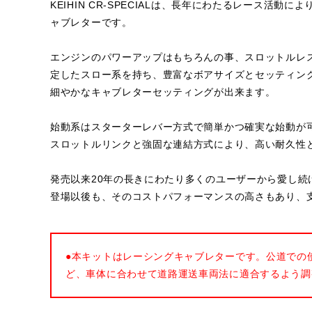
KEIHIN CR-SPECIALは、長年にわたるレース活
ャブレターです。
エンジンのパワーアップはもちろんの事、スロットルレ
定したスロー系を持ち、豊富なボアサイズとセッティン
細やかなキャブレターセッティングが出来ます。
始動系はスターターレバー方式で簡単かつ確実な始動が
スロットルリンクと強固な連結方式により、高い耐久性
発売以来20年の長きにわたり多くのユーザーから愛し続け
登場以後も、そのコストパフォーマンスの高さもあり、
●本キットはレーシングキャブレターです。公道での
ど、車体に合わせて道路運送車両法に適合するよう調