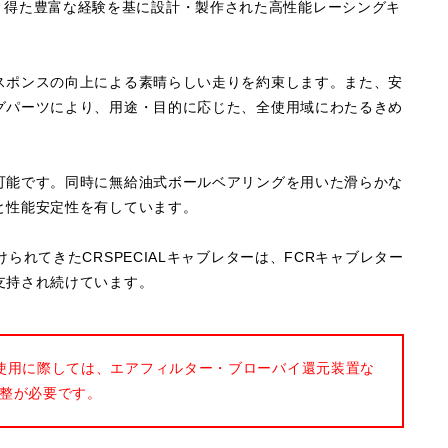
動により得た豊富な経験を基に設計・製作された高性能レーシングキ
スポンスの向上による素晴らしい走りを約束します。また、安
グパーツにより、用途・目的に応じた、全使用域にわたるきめ
可能です。同時に無給油式ボールベアリングを用いた滑らかな
と性能安定性を有しています。
られてきたCRSPECIALキャブレターは、FCRキャブレター
支持され続けています。
使用に際しては、エアフィルター・ブローバイ還元装置な
整が必要です。