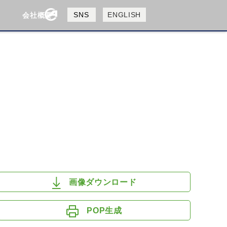
製品検索
SNS
ENGLISH
会社概要
会社概要
採用情報
検索
HUSQVANA
KTM
画像ダウンロード
POP生成