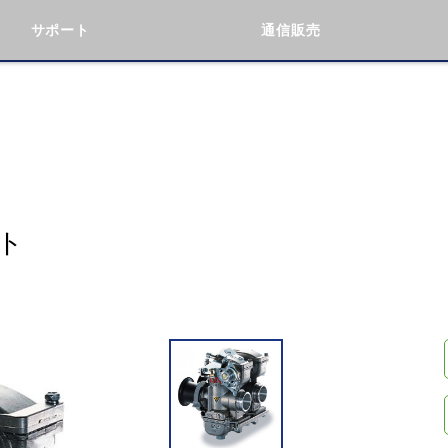
サポート
通信販売
検索
車種検索
アイテム検索
品番
KAWASAKI
BMW
DUCATI
GILERA
ト
閉じる