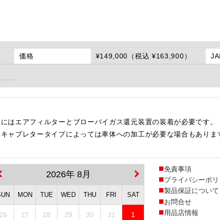
価格
¥149,000（税込 ¥163,900）
J
用にはエアフィルターとブローバイガス還元装置の装着が必要です。
・キャブレタータイプによっては車体への加工が必要な場合もありま
免責事項
2026年 8月
プライバシーポリ
製品保証について
SUN
MON
TUE
WED
THU
FRI
SAT
お問合せ
用品店情報
26
27
28
29
30
31
1