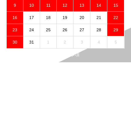
9
10
11
12
13
14
15
16
17
18
19
20
21
22
23
24
25
26
27
28
29
30
31
1
2
3
4
5
免責事項
プライバシーポリシー
製品保証について
お問合せ
古物営業法に基づく表示
X
f | ACTIVE
f | GALE SPEED
f | SW-MOTECH
f | BELL
f | HYPERPRO
Insta | ACTIVE
Insta | GALE SPEED