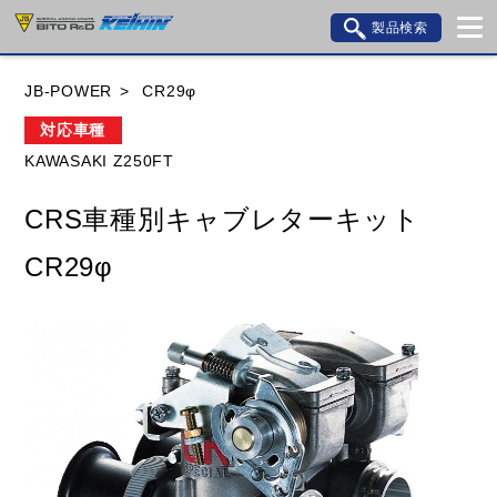
製品検索
ブランド内検索
JB-POWER
CR29φ
車種検索
アイテム検索
品番検索
対応車種
KAWASAKI Z250FT
HONDA
YAMAHA
SUZUKI
CRS車種別キャブレターキット
KAWASAKI
BMW
DUCATI
GILERA
CR29φ
HUSQVANA
KTM
MOTO GUZZI
TRIUMPH
閉じる