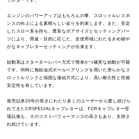
ブレターです。
エンジンのパワーアップはもちろんの事、スロットルレスポ
ンスの向上による素晴らしい走りを約束します。また、安定
したスロー系を持ち、豊富なボアサイズとセッティングパー
ツにより、用途・目的に応じた、全使用域にわたるきめ細や
かなキャブレターセッティングが出来ます。
始動系はスターターレバー方式で簡単かつ確実な始動が可能
です。同時に無給油式ボールベアリングを用いた滑らかなス
ロットルリンクと強固な連結方式により、高い耐久性と性能
安定性を有しています。
発売以来20年の長きにわたり多くのユーザーから愛し続けら
れてきたCRSPECIALキャブレターは、FCRキャブレター登
場以後も、そのコストパフォーマンスの高さもあり、支持さ
れ続けています。