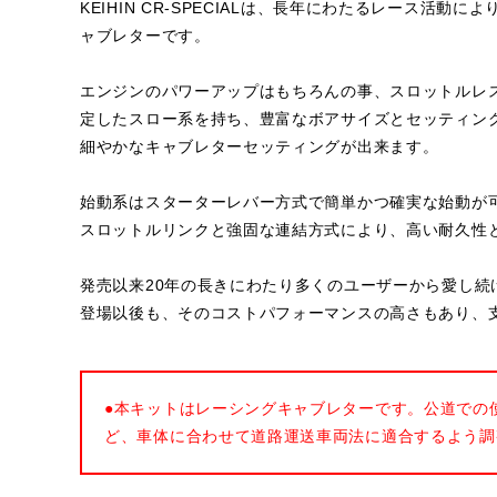
KEIHIN CR-SPECIALは、長年にわたるレース活
ャブレターです。
エンジンのパワーアップはもちろんの事、スロットルレ
定したスロー系を持ち、豊富なボアサイズとセッティン
細やかなキャブレターセッティングが出来ます。
始動系はスターターレバー方式で簡単かつ確実な始動が
スロットルリンクと強固な連結方式により、高い耐久性
発売以来20年の長きにわたり多くのユーザーから愛し続け
登場以後も、そのコストパフォーマンスの高さもあり、
●本キットはレーシングキャブレターです。公道での
ど、車体に合わせて道路運送車両法に適合するよう調