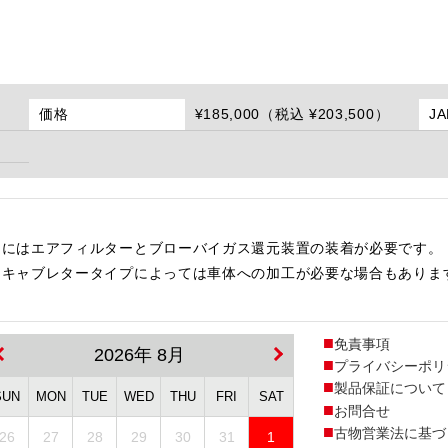
価格
¥185,000（税込 ¥203,500）
J
用にはエアフィルターとブローバイガス還元装置の装着が必要です。
・キャブレタータイプによっては車体への加工が必要な場合もありま
免責事項
2026年 8月
プライバシーポリ
製品保証について
SUN
MON
TUE
WED
THU
FRI
SAT
お問合せ
古物営業法に基づ
26
27
28
29
30
31
1