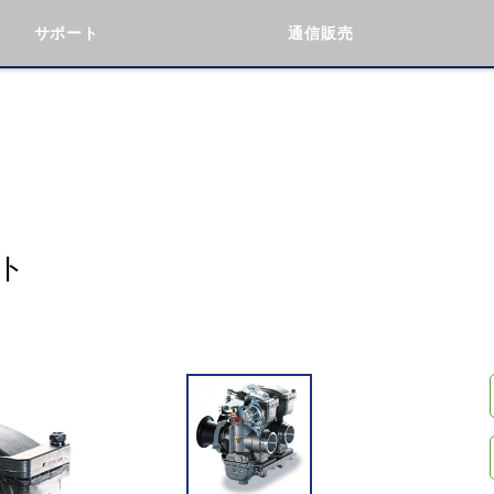
サポート
通信販売
検索
車種検索
アイテム検索
品番
KAWASAKI
BMW
DUCATI
GILERA
ト
閉じる