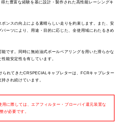
動により得た豊富な経験を基に設計・製作された高性能レーシングキ
スポンスの向上による素晴らしい走りを約束します。また、安
グパーツにより、用途・目的に応じた、全使用域にわたるきめ
可能です。同時に無給油式ボールベアリングを用いた滑らかな
と性能安定性を有しています。
られてきたCRSPECIALキャブレターは、FCRキャブレター
支持され続けています。
使用に際しては、エアフィルター・ブローバイ還元装置な
整が必要です。