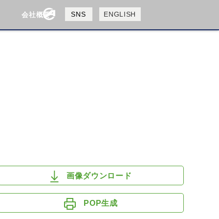
製品検索
SNS
ENGLISH
会社概要
会社概要
採用情報
検索
HUSQVANA
KTM
画像ダウンロード
POP生成