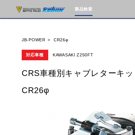
製品検索
ブランド内
JB-POWER
CR26φ
対応車種
KAWASAKI Z250FT
HONDA
YAMAHA
SUZUKI
CRS車種別キャブレターキッ
MOTO GUZZI
TRIUMPH
CR26φ