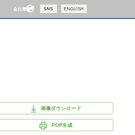
製品検索
SNS
ENGLISH
会社概要
会社概要
採用情報
検索
HUSQVANA
KTM
画像ダウンロード
POP生成