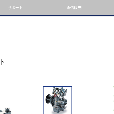
サポート
通信販売
検索
車種検索
アイテム検索
品番
KAWASAKI
BMW
DUCATI
GILERA
ト
閉じる