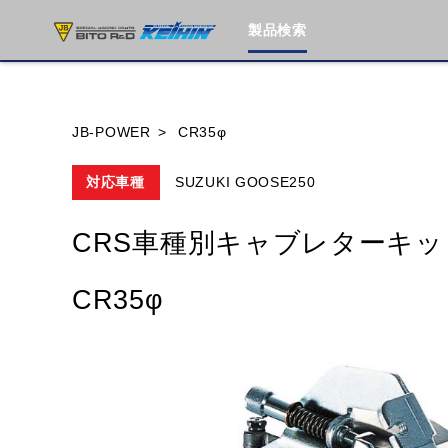
製品検索
ブランド内
JB-POWER
CR35φ
対応車種
SUZUKI GOOSE250
HONDA
YAMAHA
SUZUKI
CRS車種別キャブレターキッ
MOTO GUZZI
TRIUMPH
CR35φ