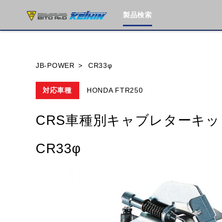
製品検索
ブランド内
JB-POWER
CR33φ
対応車種
HONDA FTR250
HONDA
YAMAHA
SUZUKI
CRS車種別キャブレターキッ
MOTO GUZZI
TRIUMPH
CR33φ