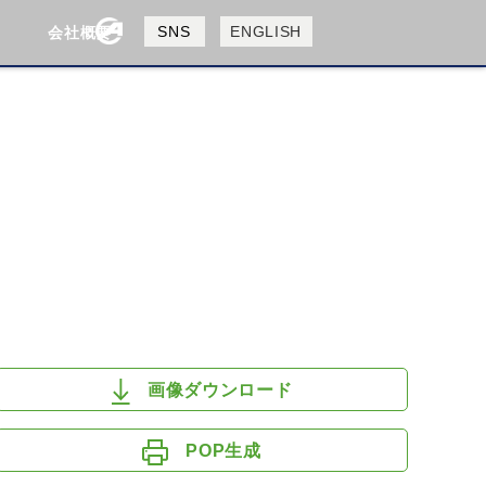
製品検索
SNS
ENGLISH
会社概要
会社概要
採用情報
検索
HUSQVANA
KTM
画像ダウンロード
POP生成