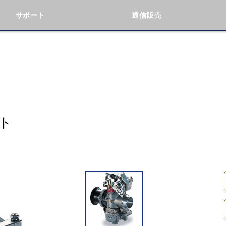
サポート
通信販売
検索
車種検索
アイテム検索
品番
KAWASAKI
BMW
DUCATI
GILERA
ト
閉じる