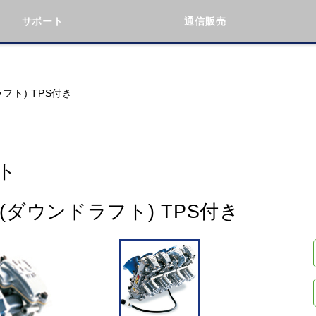
サポート
通信販売
検索
車種検索
アイテム検索
品番
フト) TPS付き
KAWASAKI
BMW
DUCATI
GILERA
ト
(ダウンドラフト) TPS付き
閉じる