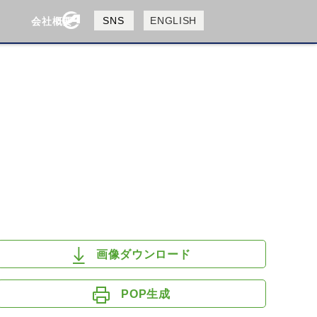
製品検索
SNS
ENGLISH
会社概要
会社概要
採用情報
検索
HUSQVANA
KTM
画像ダウンロード
POP生成