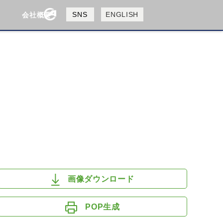
製品検索
SNS
ENGLISH
会社概要
会社概要
採用情報
検索
HUSQVANA
KTM
画像ダウンロード
POP生成