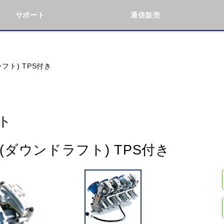
サポート
通信販売
検索
車種検索
アイテム検索
品番
フト) TPS付き
KAWASAKI
BMW
DUCATI
GILERA
ト
(ダウンドラフト) TPS付き
閉じる