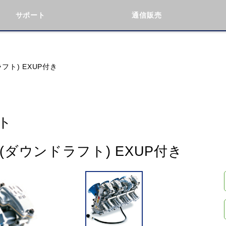
サポート
通信販売
検索
車種検索
アイテム検索
品番
フト) EXUP付き
KAWASAKI
BMW
DUCATI
GILERA
ト
(ダウンドラフト) EXUP付き
閉じる