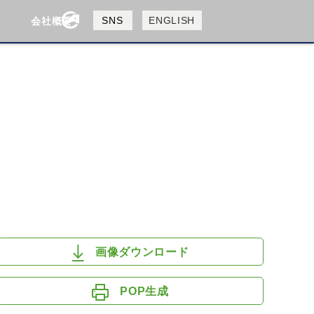
製品検索
SNS
ENGLISH
会社概要
会社概要
採用情報
検索
HUSQVANA
KTM
画像ダウンロード
POP生成