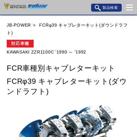
製品検索
ブランド内検索
JB-POWER
FCRφ39 キャブレターキット(ダウンドラフ
車種検索
アイテム検索
品番検索
ト)
対応車種
KAWASAKI ZZR1100C '1990 ～ '1992
HONDA
YAMAHA
SUZUKI
FCR車種別キャブレターキット
KAWASAKI
BMW
DUCATI
GILERA
FCRφ39 キャブレターキット(ダウ
HUSQVANA
KTM
MOTO GUZZI
ンドラフト)
TRIUMPH
閉じる