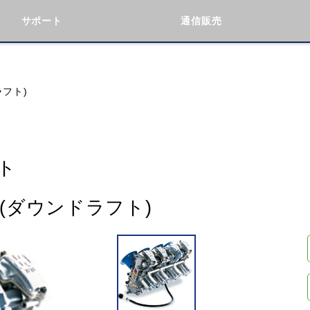
サポート
通信販売
検索
車種検索
アイテム検索
品番
ラフト)
KAWASAKI
BMW
DUCATI
GILERA
ト
ト(ダウンドラフト)
閉じる