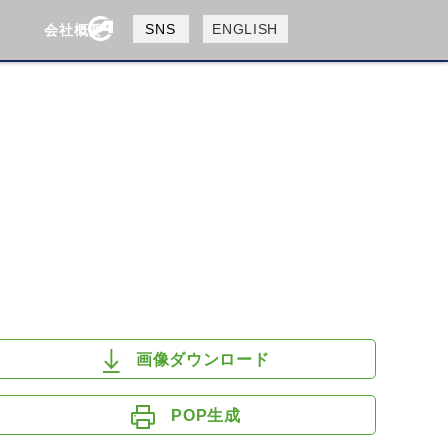
製品検索
SNS
ENGLISH
会社概要
会社概要
採用情報
検索
HUSQVANA
KTM
画像ダウンロード
POP生成