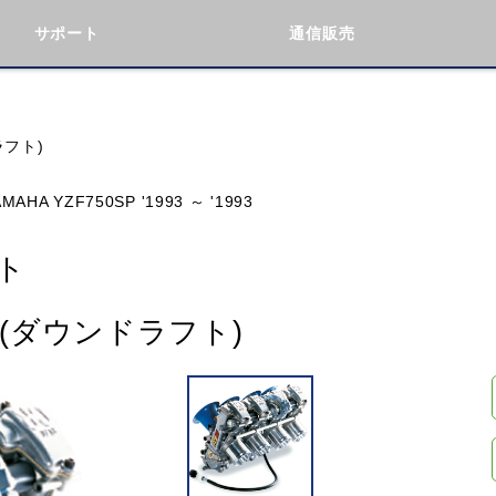
サポート
通信販売
検索
車種検索
アイテム検索
品番
ラフト)
AMAHA YZF750SP '1993 ～ '1993
KAWASAKI
BMW
DUCATI
GILERA
ト
ト(ダウンドラフト)
閉じる