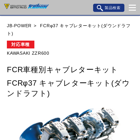
製品検索
ブランド内検索
JB-POWER
FCRφ37 キャブレターキット(ダウンドラフ
車種検索
アイテム検索
品番検索
ト)
対応車種
KAWASAKI ZZR600
HONDA
YAMAHA
SUZUKI
FCR車種別キャブレターキット
KAWASAKI
BMW
DUCATI
GILERA
FCRφ37 キャブレターキット(ダウ
HUSQVANA
KTM
MOTO GUZZI
ンドラフト)
TRIUMPH
閉じる