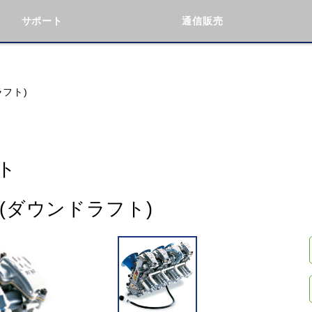
サポート
通信販売
検索
車種検索
アイテム検索
品番
ラフト)
KAWASAKI
BMW
DUCATI
GILERA
ト
ト(ダウンドラフト)
閉じる