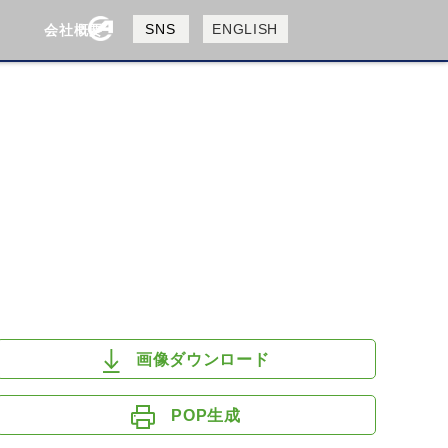
製品検索
SNS
ENGLISH
会社概要
会社概要
採用情報
検索
HUSQVANA
KTM
画像ダウンロード
POP生成