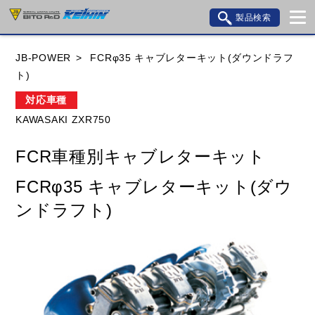
製品検索
ブランド内検索
JB-POWER
FCRφ35 キャブレターキット(ダウンドラフ
車種検索
アイテム検索
品番検索
ト)
対応車種
KAWASAKI ZXR750
HONDA
YAMAHA
SUZUKI
FCR車種別キャブレターキット
KAWASAKI
BMW
DUCATI
GILERA
FCRφ35 キャブレターキット(ダウ
HUSQVANA
KTM
MOTO GUZZI
ンドラフト)
TRIUMPH
閉じる